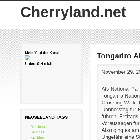
Skip to main content
Cherryland.net
Mein Youtube Kanal:
Tongariro A
Unterstützt mich:
November 29, 2
Als National Par
Tongariro Nation
Crossing Walk. 
Donnerstag für F
fuhren. Freitags
NEUSEELAND TAGS
Voraussagen für
Nordinsel
Also ging es am
Südinsel
Ungefähr eine S
Auckland