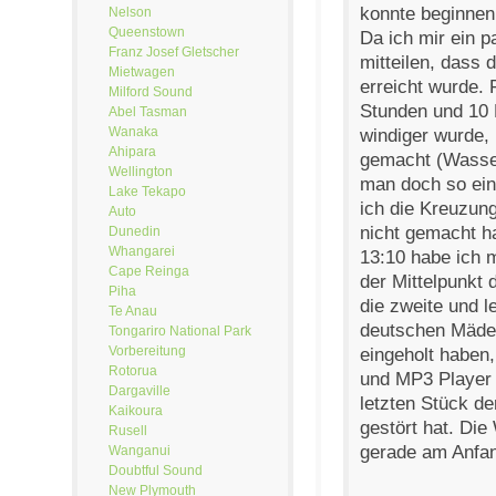
konnte beginnen
Nelson
Queenstown
Da ich mir ein 
Franz Josef Gletscher
mitteilen, dass 
Mietwagen
erreicht wurde. 
Milford Sound
Stunden und 10 
Abel Tasman
Wanaka
windiger wurde,
Ahipara
gemacht (Wasser
Wellington
man doch so ein
Lake Tekapo
ich die Kreuzun
Auto
nicht gemacht ha
Dunedin
Whangarei
13:10 habe ich 
Cape Reinga
der Mittelpunkt 
Piha
die zweite und l
Te Anau
deutschen Mädel
Tongariro National Park
Vorbereitung
eingeholt haben,
Rotorua
und MP3 Player 
Dargaville
letzten Stück d
Kaikoura
gestört hat. Die
Rusell
gerade am Anfan
Wanganui
Doubtful Sound
New Plymouth