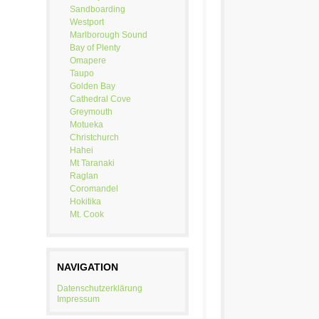
Sandboarding
Westport
Marlborough Sound
Bay of Plenty
Omapere
Taupo
Golden Bay
Cathedral Cove
Greymouth
Motueka
Christchurch
Hahei
Mt Taranaki
Raglan
Coromandel
Hokitika
Mt. Cook
NAVIGATION
Datenschutzerklärung
Impressum