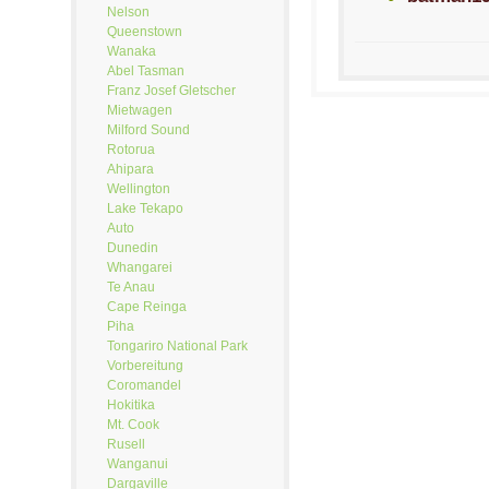
Nelson
Queenstown
Wanaka
Abel Tasman
Franz Josef Gletscher
Mietwagen
Milford Sound
Rotorua
Ahipara
Wellington
Lake Tekapo
Auto
Dunedin
Whangarei
Te Anau
Cape Reinga
Piha
Tongariro National Park
Vorbereitung
Coromandel
Hokitika
Mt. Cook
Rusell
Wanganui
Dargaville