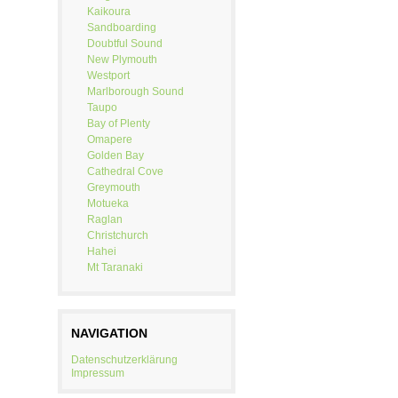
Kaikoura
Sandboarding
Doubtful Sound
New Plymouth
Westport
Marlborough Sound
Taupo
Bay of Plenty
Omapere
Golden Bay
Cathedral Cove
Greymouth
Motueka
Raglan
Christchurch
Hahei
Mt Taranaki
NAVIGATION
Datenschutzerklärung
Impressum