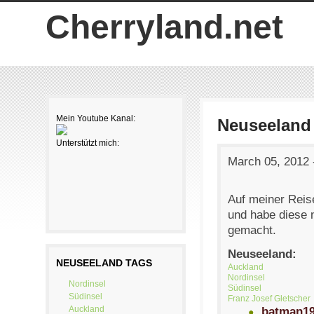
Skip to main content
Cherryland.net
Mein Youtube Kanal:
Neuseeland
Unterstützt mich:
March 05, 2012
Auf meiner Reis
und habe diese 
gemacht.
Neuseeland:
NEUSEELAND TAGS
Auckland
Nordinsel
Nordinsel
Südinsel
Südinsel
Franz Josef Gletscher
Auckland
batman19