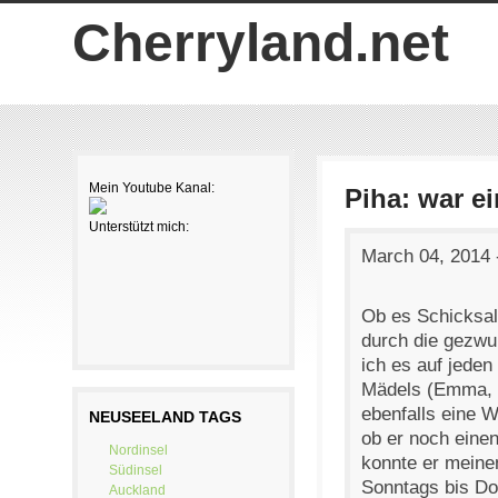
Skip to main content
Cherryland.net
Mein Youtube Kanal:
Piha: war e
Unterstützt mich:
March 04, 2014
Ob es Schicksal 
durch die gezwun
ich es auf jeden
Mädels (Emma, S
ebenfalls eine W
NEUSEELAND TAGS
ob er noch einen
Nordinsel
konnte er meine
Südinsel
Sonntags bis Do
Auckland