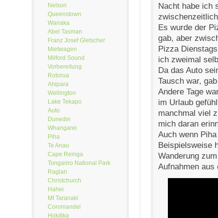
Nacht habe ich s
Nelson
Queenstown
zwischenzeitlic
Wanaka
Es wurde der Pi
Abel Tasman
gab, aber zwisch
Franz Josef Gletscher
Pizza Dienstags
Mietwagen
Milford Sound
ich zweimal sel
Vorbereitung
Da das Auto sei
Rotorua
Tausch war, gab 
Ahipara
Andere Tage war
Wellington
im Urlaub gefüh
Lake Tekapo
Auto
manchmal viel z
Dunedin
mich daran erinn
Whangarei
Auch wenn Piha k
Piha
Beispielsweise h
Te Anau
Cape Reinga
Wanderung zum W
Tongariro National Park
Aufnahmen aus d
Raglan
Christchurch
Hahei
Mt Taranaki
Coromandel
Hokitika