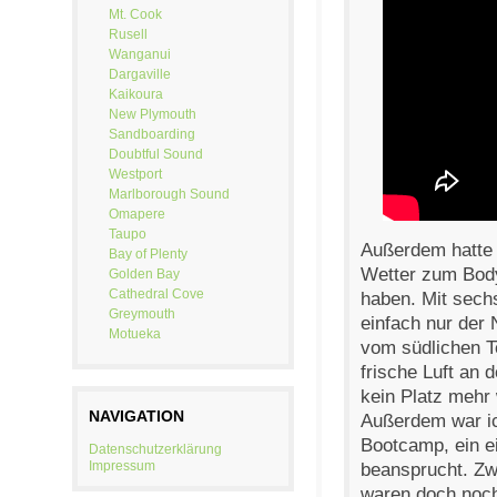
Mt. Cook
Rusell
Wanganui
Dargaville
Kaikoura
New Plymouth
Sandboarding
Doubtful Sound
Westport
Marlborough Sound
Omapere
Taupo
Außerdem hatte 
Bay of Plenty
Wetter zum Body
Golden Bay
Cathedral Cove
haben. Mit sech
Greymouth
einfach nur der
Motueka
vom südlichen T
frische Luft an 
kein Platz mehr 
NAVIGATION
Außerdem war ic
Bootcamp, ein e
Datenschutzerklärung
Impressum
beansprucht. Zw
waren doch noch 