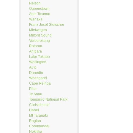
Nelson
Queenstown
Abel Tasman
Wanaka
Franz Josef Gletscher
Mietwagen
Milford Sound
Vorbereitung
Rotorua
Ahipara
Lake Tekapo
Wellington
Auto
Dunedin
Whangarei
Cape Reinga
Piha
Te Anau
Tongariro National Park
Christchurch
Hahei
Mt Taranaki
Raglan
Coromandel
Hokitika