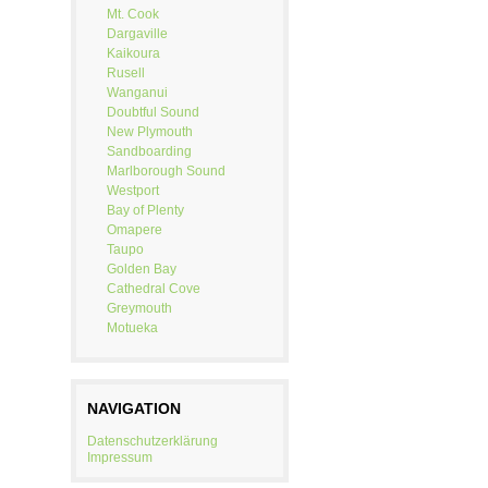
Mt. Cook
Dargaville
Kaikoura
Rusell
Wanganui
Doubtful Sound
New Plymouth
Sandboarding
Marlborough Sound
Westport
Bay of Plenty
Omapere
Taupo
Golden Bay
Cathedral Cove
Greymouth
Motueka
NAVIGATION
Datenschutzerklärung
Impressum